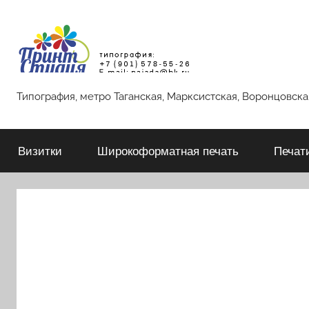
Перейти
к
содержимому
Типография
Типография, метро Таганская, Марксистская, Воронцовская
Принт-
Визитки
Широкоформатная печать
Печат
Студия